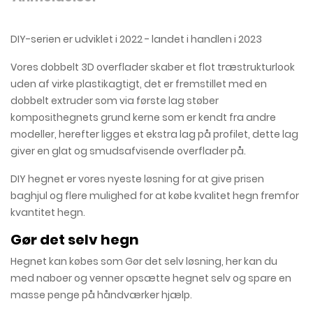
DIY-serien er udviklet i 2022 - landet i handlen i 2023
Vores dobbelt 3D overflader skaber et flot træstrukturlook
uden af virke plastikagtigt, det er fremstillet med en
dobbelt extruder som via første lag støber
komposithegnets grund kerne som er kendt fra andre
modeller, herefter ligges et ekstra lag på profilet, dette lag
giver en glat og smudsafvisende overflader på.
DIY hegnet er vores nyeste løsning for at give prisen
baghjul og flere mulighed for at købe kvalitet hegn fremfor
kvantitet hegn.
Gør det selv hegn
Hegnet kan købes som Gør det selv løsning, her kan du
med naboer og venner opsætte hegnet selv og spare en
masse penge på håndværker hjælp.