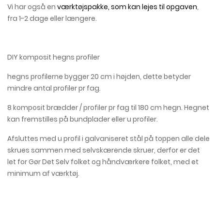
Vi har også en
værktøjspakke, som kan lejes til opgaven
,
fra 1-2 dage eller længere.
DIY komposit hegns profiler
hegns profilerne bygger 20 cm i højden, dette betyder
mindre antal profiler pr fag.
8 komposit brædder / profiler pr fag til 180 cm hegn. Hegnet
kan fremstilles på bundplader eller u profiler.
Afsluttes med u profil i galvaniseret stål på toppen alle dele
skrues sammen med selvskærende skruer, derfor er det
let for Gør Det Selv folket og håndværkere folket, med et
minimum af værktøj.